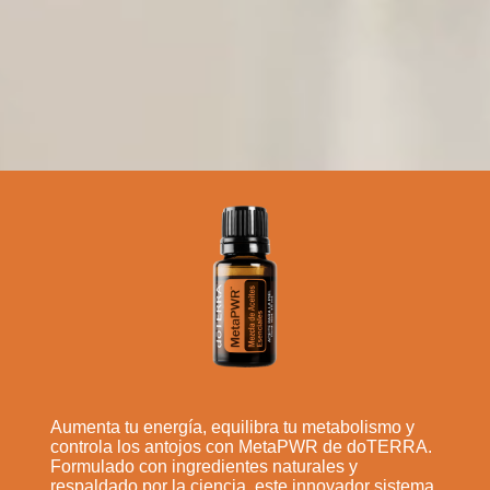
Aumenta tu energía, equilibra tu metabolismo y
controla los antojos con MetaPWR de doTERRA.
Formulado con ingredientes naturales y
respaldado por la ciencia, este innovador sistema