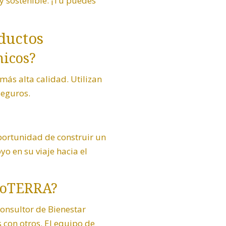
y sostenible. ¡Tú puedes
ductos
nicos?
más alta calidad. Utilizan
seguros.
portunidad de construir un
 en su viaje hacia el
doTERRA?
Consultor de Bienestar
 con otros. El equipo de