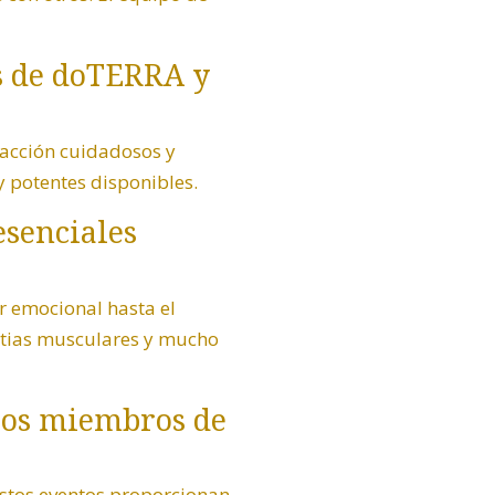
es de doTERRA y
racción cuidadosos y
y potentes disponibles.
esenciales
ar
emocional
hasta el
lestias musculares y mucho
 los miembros de
stos eventos proporcionan