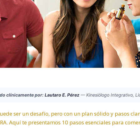
ado clínicamente por:
Lautaro E. Pérez
—
Kinesiólogo Integrativo, L
puede ser un desafío, pero con un plan sólido y pasos cla
RA. Aquí te presentamos 10 pasos esenciales para comen