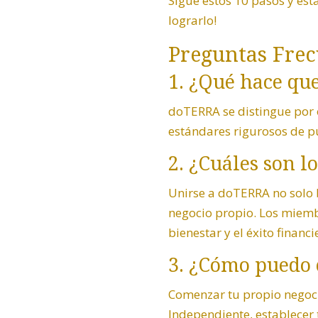
Sigue estos 10 pasos y est
lograrlo!
Preguntas Frec
1. ¿Qué hace qu
doTERRA se distingue por o
estándares rigurosos de pu
2. ¿Cuáles son l
Unirse a doTERRA no solo 
negocio propio. Los miemb
bienestar y el éxito financi
3. ¿Cómo puedo
Comenzar tu propio negocio
Independiente, establecer