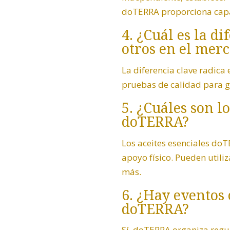
doTERRA proporciona capac
4. ¿Cuál es la d
otros en el mer
La diferencia clave radica
pruebas de calidad para ga
5. ¿Cuáles son l
doTERRA?
Los aceites esenciales do
apoyo físico. Pueden utiliz
más.
6. ¿Hay eventos
doTERRA?
Sí, doTERRA organiza regu