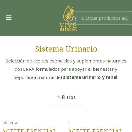
Dra. EsencIAl
Experta en bienestar
Sistema Urinario
Selección de aceites esenciales y suplementos naturales
dōTERRA formulados para apoyar el bienestar y
depuración natural del
sistema urinario y renal
.
Filtros
|
doterra
|
ACEITE ESENCIAL
ACEITE ESENCIAL