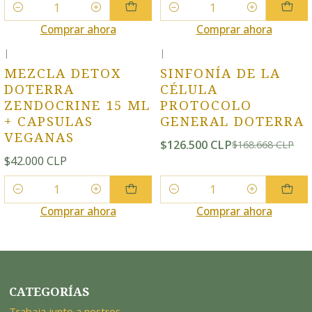
Cantidad
Cantidad
Comprar ahora
Comprar ahora
|
|
-25% OFF
MEZCLA DETOX
SINFONÍA DE LA
DOTERRA
CÉLULA
ZENDOCRINE 15 ML
PROTOCOLO
+ CAPSULAS
GENERAL DOTERRA
VEGANAS
$126.500 CLP
$168.668 CLP
$42.000 CLP
Cantidad
Cantidad
Comprar ahora
Comprar ahora
CATEGORÍAS
Trabaja junto a nostros