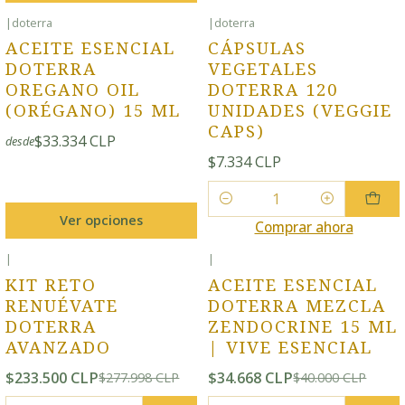
|
doterra
|
doterra
ACEITE ESENCIAL
CÁPSULAS
DOTERRA
VEGETALES
OREGANO OIL
DOTERRA 120
(ORÉGANO) 15 ML
UNIDADES (VEGGIE
CAPS)
$33.334 CLP
desde
$7.334 CLP
Cantidad
Ver opciones
Comprar ahora
|
|
-16% OFF
-13% OFF
KIT RETO
ACEITE ESENCIAL
RENUÉVATE
DOTERRA MEZCLA
DOTERRA
ZENDOCRINE 15 ML
AVANZADO
| VIVE ESENCIAL
$233.500 CLP
$34.668 CLP
$277.998 CLP
$40.000 CLP