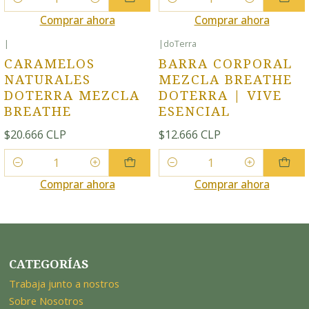
Cantidad
Cantidad
Comprar ahora
Comprar ahora
|
|
doTerra
CARAMELOS
BARRA CORPORAL
NATURALES
MEZCLA BREATHE
DOTERRA MEZCLA
DOTERRA | VIVE
BREATHE
ESENCIAL
$20.666 CLP
$12.666 CLP
Cantidad
Cantidad
Comprar ahora
Comprar ahora
CATEGORÍAS
Trabaja junto a nostros
Sobre Nosotros