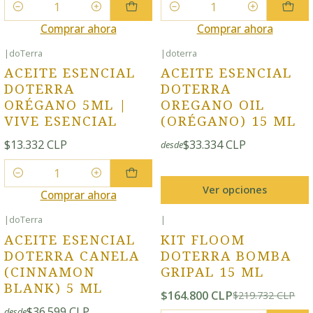
Cantidad
Cantidad
Comprar ahora
Comprar ahora
|
doTerra
|
doterra
ACEITE ESENCIAL
ACEITE ESENCIAL
DOTERRA
DOTERRA
ORÉGANO 5ML |
OREGANO OIL
VIVE ESENCIAL
(ORÉGANO) 15 ML
$13.332 CLP
$33.334 CLP
desde
Cantidad
Ver opciones
Comprar ahora
|
doTerra
|
-25% OFF
ACEITE ESENCIAL
KIT FLOOM
DOTERRA CANELA
DOTERRA BOMBA
(CINNAMON
GRIPAL 15 ML
BLANK) 5 ML
$164.800 CLP
$219.732 CLP
$36.599 CLP
desde