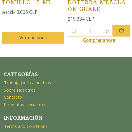
TOMILLO 15 ML
DOTERRA MEZCLA
ON GUARD
$43.006 CLP
desde
$19.334 CLP
Cantidad
Ver opciones
Comprar ahora
CATEGORÍAS
Trabaja junto a nostros
Sobre Nosotros
Contacto
Preguntas frecuentes
INFORMACIÓN
Terms and Conditions