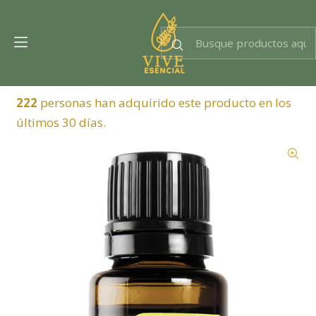
Dra. EsencIAl
Experta en bienestar
222
personas han adquirido este producto en los
últimos 30 días.