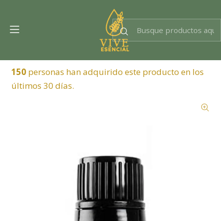
Dra. EsencIAl
Experta en bienestar
150
personas han adquirido este producto en los
últimos 30 días.