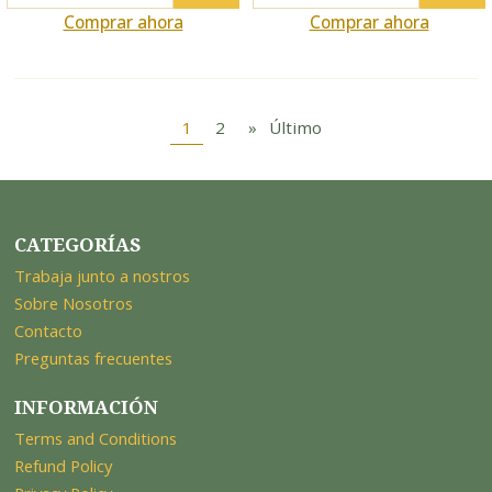
Cantidad
Cantidad
Comprar ahora
Comprar ahora
1
2
»
Último
CATEGORÍAS
Trabaja junto a nostros
Sobre Nosotros
Contacto
Preguntas frecuentes
INFORMACIÓN
Terms and Conditions
Refund Policy