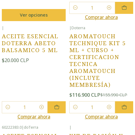
Cantidad
Ver opciones
Comprar ahora
|
|
Doterra
-25% OFF
ACEITE ESENCIAL
AROMATOUCH
DOTERRA ABETO
TECHNIQUE KIT 5
BALSAMICO 5 ML
ML + CURSO +
CERTIFICACION
$20.000 CLP
TECNICA
AROMATOUCH
(INCLUYE
MEMBRESÍA)
$116.900 CLP
$155.990 CLP
Cantidad
Cantidad
Comprar ahora
Comprar ahora
60222383.0
|
doTerra
|