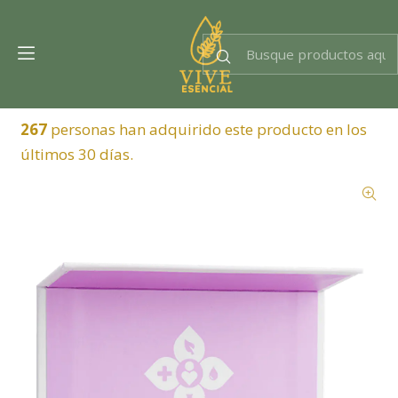
Dra. EsencIAl
Experta en bienestar
267
personas han adquirido este producto en los
últimos 30 días.