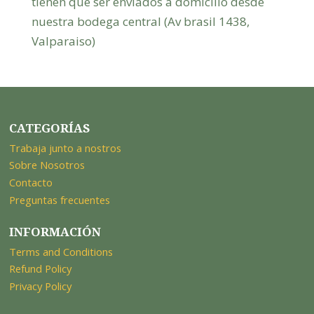
tienen que ser enviados a domicilio desde
nuestra bodega central (Av brasil 1438,
Valparaiso)
CATEGORÍAS
Trabaja junto a nostros
Sobre Nosotros
Contacto
Preguntas frecuentes
INFORMACIÓN
Terms and Conditions
Refund Policy
Privacy Policy