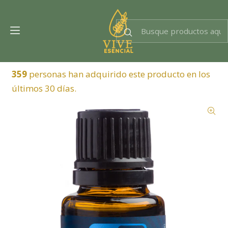
Dra. EsencIAl
Experta en bienestar
359
personas han adquirido este producto en los
últimos 30 días.