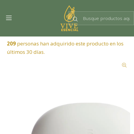
Dra. EsencIAl
Experta en bienestar
209
personas han adquirido este producto en los
últimos 30 días.