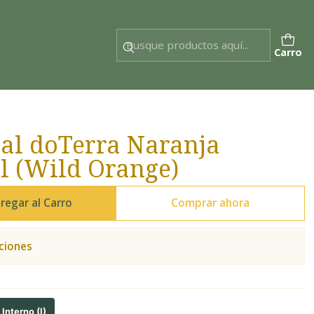
Carro
ial doTerra Naranja
ml (Wild Orange)
regar al Carro
Comprar ahora
ciones
Interno (I)