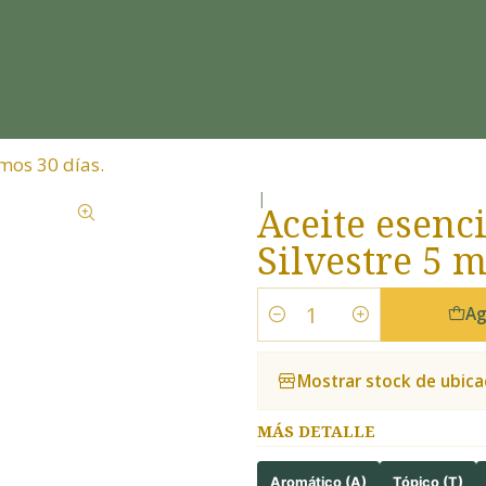
mos 30 días.
|
Aceite esenc
Silvestre 5 
Ag
Cantidad
Mostrar stock de ubica
MÁS DETALLE
Aromático (A)
Tópico (T)