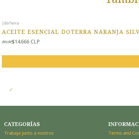
|
doTerra
ACEITE ESENCIAL DOTERRA NARANJA SILV
$14.666 CLP
desde
CATEGORÍAS
INFORMAC
Trabaja junto a nostros
Terms and Con