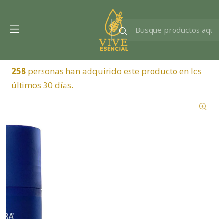
Dra. EsencIAl
Experta en bienestar
258
personas han adquirido este producto en los
últimos 30 días.