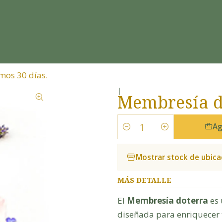
mos 30 días.
|
Membresía d
Ag
Cantidad
Mostrar stock de ubica
MÁS DETALLE
El
Membresía doterra
es 
diseñada para enriquecer 