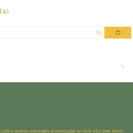
ÍA)
Dra. EsencIAl
Experta en bienestar
 sobre aceites esenciales presentadas en este sitio web tienen