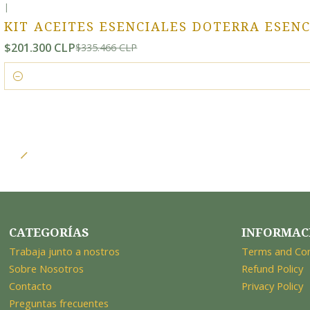
|
-40% OFF
KIT ACEITES ESENCIALES DOTERRA ESEN
$201.300 CLP
$335.466 CLP
Cantidad
CATEGORÍAS
INFORMAC
Trabaja junto a nostros
Terms and Con
Sobre Nosotros
Refund Policy
Contacto
Privacy Policy
Preguntas frecuentes