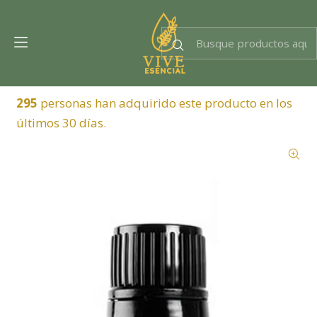
Dra. EsencIAl
Experta en bienestar
295
personas han adquirido este producto en los
últimos 30 días.