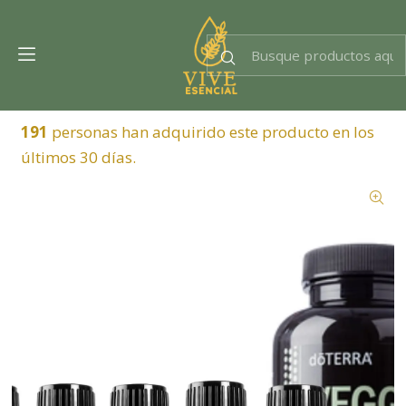
Dra. EsencIAl
Experta en bienestar
191
personas han adquirido este producto en los
últimos 30 días.