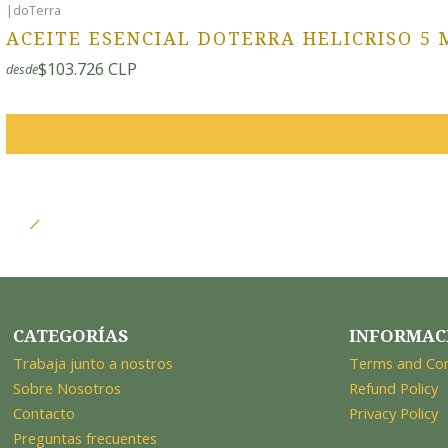
|
doTerra
ACEITE ESENCIAL DOTERRA HELICRISO 5 
$103.726 CLP
desde
CATEGORÍAS
INFORMAC
Trabaja junto a nostros
Terms and Con
Sobre Nosotros
Refund Policy
Contacto
Privacy Policy
Preguntas frecuentes