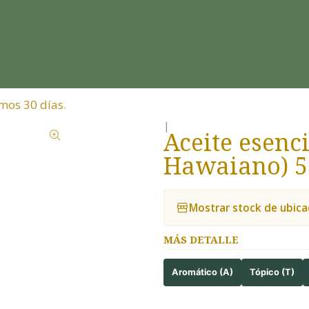
mos 30 días.
|
Aceite esenci
Hawaiano) 5
Mostrar stock de ubica
MÁS DETALLE
Aromático (A)
Tópico (T)