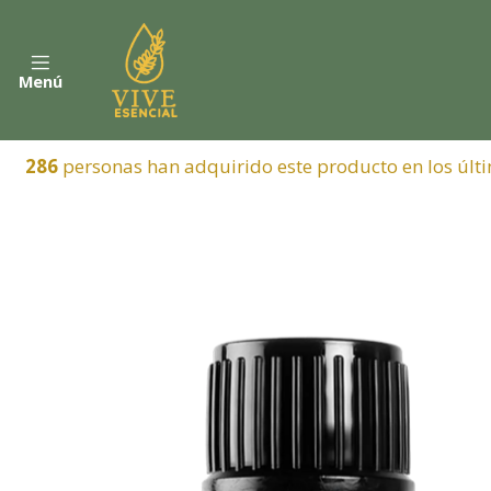
Menú
286
personas han adquirido este producto en los últi