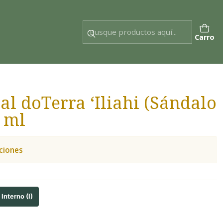
Carro
al doTerra ‘Iliahi (Sándalo
 ml
ciones
Interno (I)