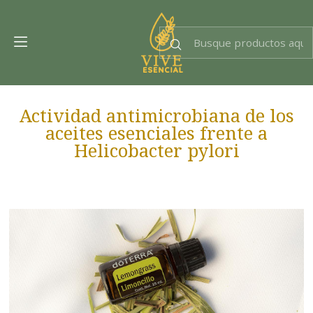
Dra. EsencIAl
Experta en bienestar
Actividad antimicrobiana de los
aceites esenciales frente a
Helicobacter pylori