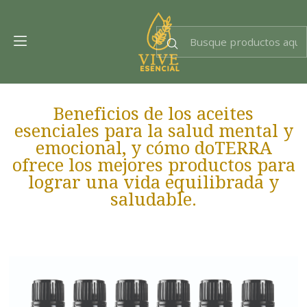
Dra. EsencIAl
Experta en bienestar
Beneficios de los aceites
esenciales para la salud mental y
emocional, y cómo doTERRA
ofrece los mejores productos para
lograr una vida equilibrada y
saludable.