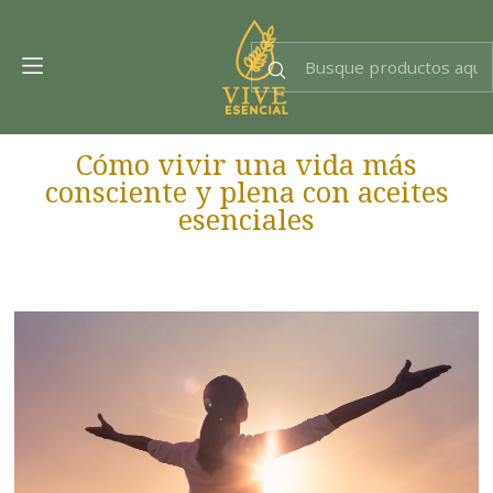
Dra. EsencIAl
Experta en bienestar
Cómo vivir una vida más
consciente y plena con aceites
esenciales