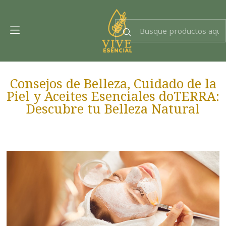
Dra. EsencIAl
Experta en bienestar
Consejos de Belleza, Cuidado de la
Piel y Aceites Esenciales doTERRA:
Descubre tu Belleza Natural