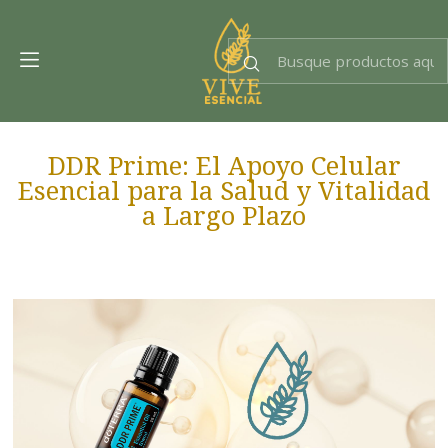
Dra. EsencIAl
Experta en bienestar
DDR Prime: El Apoyo Celular
Esencial para la Salud y Vitalidad
a Largo Plazo