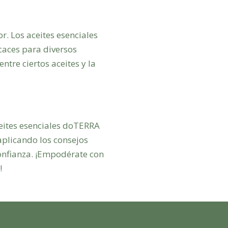
. Los aceites esenciales
caces para diversos
ntre ciertos aceites y la
eites esenciales doTERRA
aplicando los consejos
Dra. EsencIAl
onfianza. ¡Empodérate con
Experta en bienestar
!