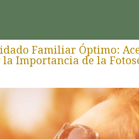
idado Familiar Óptimo: Ace
la Importancia de la Fotos