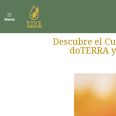
Menú
Descubre el Cu
doTERRA y 