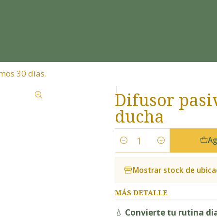
mos 30 días.
|
Difusor pasi
ducha
Ag
Cantidad
Mostrar stock de ubica
MÁS DETALLE
💧
Convierte tu rutina di