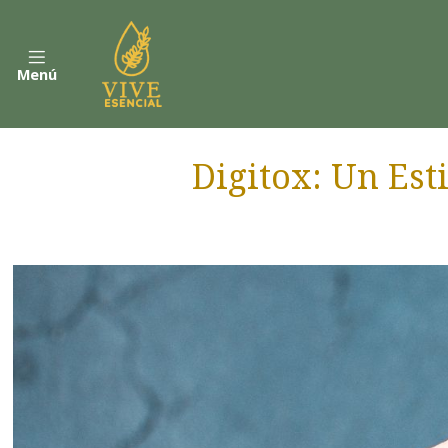
Menú
Digitox: Un Est