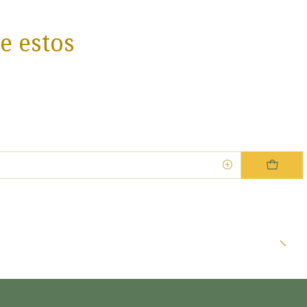
e estos
Dra. EsencIAl
Experta en bienestar