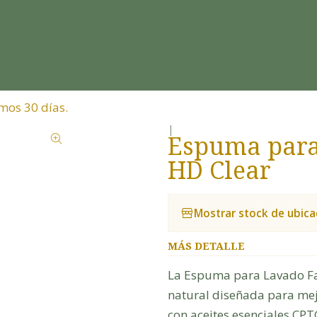
mos 30 días.
|
Espuma para 
HD Clear
Mostrar stock de ubica
MÁS DETALLE
La Espuma para Lavado Fa
natural diseñada para mejo
con aceites esenciales CP