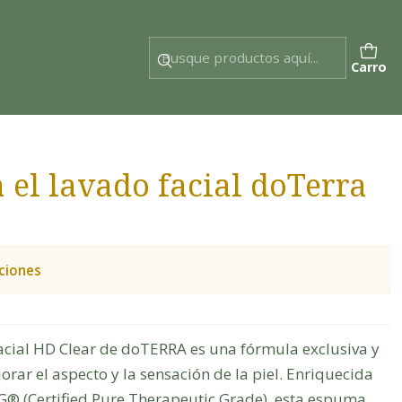
Carro
el lavado facial doTerra
ciones
cial HD Clear de doTERRA es una fórmula exclusiva y
rar el aspecto y la sensación de la piel. Enriquecida
TG® (Certified Pure Therapeutic Grade), esta espuma