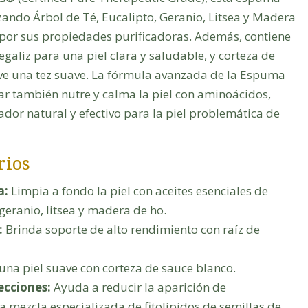
izando Árbol de Té, Eucalipto, Geranio, Litsea y Madera
por sus propiedades purificadoras. Además, contiene
regaliz para una piel clara y saludable, y corteza de
e una tez suave. La fórmula avanzada de la Espuma
ar también nutre y calma la piel con aminoácidos,
ador natural y efectivo para la piel problemática de
rios
a:
Limpia a fondo la piel con aceites esenciales de
 geranio, litsea y madera de ho.
:
Brinda soporte de alto rendimiento con raíz de
na piel suave con corteza de sauce blanco.
ecciones:
Ayuda a reducir la aparición de
 mezcla especializada de fitolípidos de semillas de