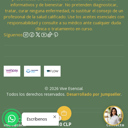
informativos y de bienestar. No pretenden diagnosticar,
tratar, curar ninguna enfermedad, ni sustituir el consejo de un
profesional de la salud calificado. Use los aceites esenciales con
responsabilidad y consulte a su médico ante cualquier duda
clínica o tratamiento en curso.
Síguenos
2026 Vive Esencial.
Todos los derechos reservados.
Desarrollado por Jumpseller
.
0
Escríbenos
VOLVER ARRIBA
$0 CLP
Inicio
Buscar
Contacto