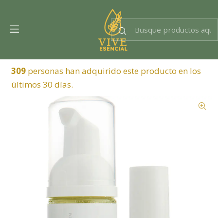
Dra. EsencIAl
Experta en bienestar
309
personas han adquirido este producto en los
últimos 30 días.