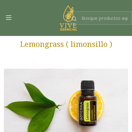
Dra. EsencIAl
Experta en bienestar
Lemongrass ( limonsillo )