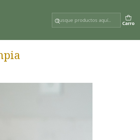
Carro
mpia