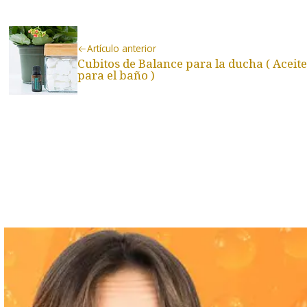
Artículo anterior
Cubitos de Balance para la ducha ( Aceite
para el baño )