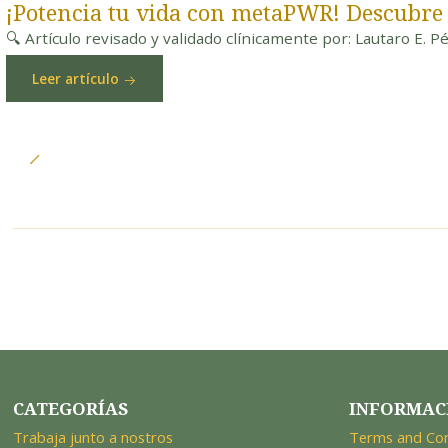
¡Potencia tu vida con metaPWR! Descubre
🔍 Artículo revisado y validado clínicamente por: Lautaro E. P
Leer artículo
CATEGORÍAS
INFORMAC
Trabaja junto a nostros
Terms and Con