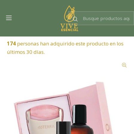
Dra. EsencIAl
Experta en bienestar
174
personas han adquirido este producto en los
últimos 30 días.