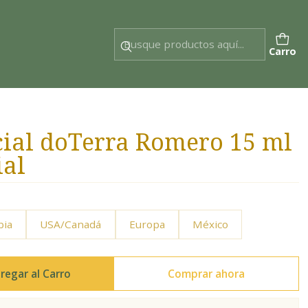
Carro
cial doTerra Romero 15 ml
ial
bia
USA/Canadá
Europa
México
regar al Carro
Comprar ahora