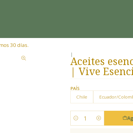
mos 30 días.
|
Aceites esen
| Vive Esenc
PAÍS
Chile
Ecuador/Colom
Ag
Cantidad