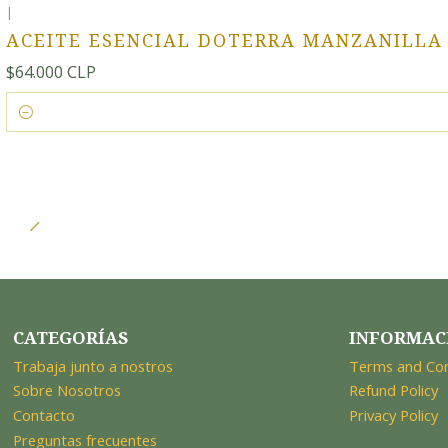
|
ACEITE ESENCIAL DOTERRA MANZANILLA 
$64.000 CLP
Cantidad
CATEGORÍAS
INFORMAC
Trabaja junto a nostros
Terms and Con
Sobre Nosotros
Refund Policy
Contacto
Privacy Policy
Preguntas frecuentes