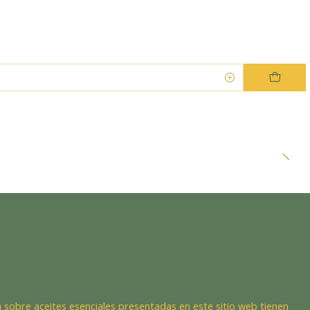
Dra. EsencIAl
Experta en bienestar
 sobre aceites esenciales presentadas en este sitio web tienen