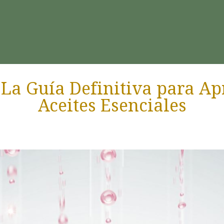
: La Guía Definitiva para Ap
Aceites Esenciales