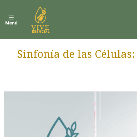
Menú
Sinfonía de las Células