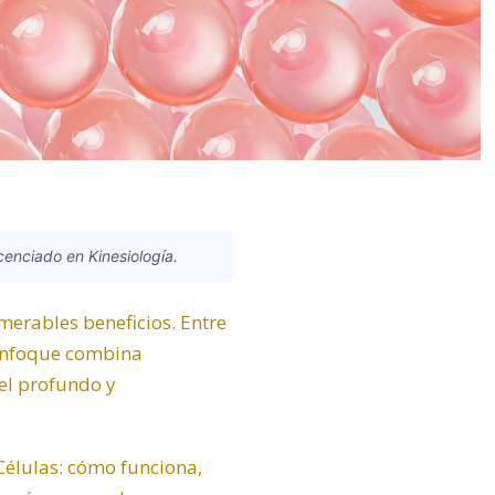
icenciado en Kinesiología.
merables beneficios. Entre
e enfoque combina
vel profundo y
 Células: cómo funciona,