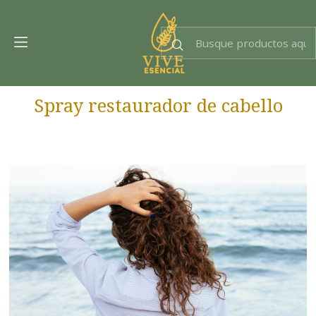
Dra. EsencIAl
Experta en bienestar
Spray restaurador de cabello