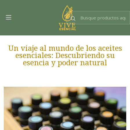
Dra. EsencIAl
Experta en bienestar
Un viaje al mundo de los aceites
esenciales: Descubriendo su
esencia y poder natural