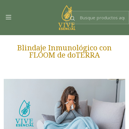
Dra. EsencIAl
Experta en bienestar
Blindaje Inmunológico con
FLOOM de doTERRA