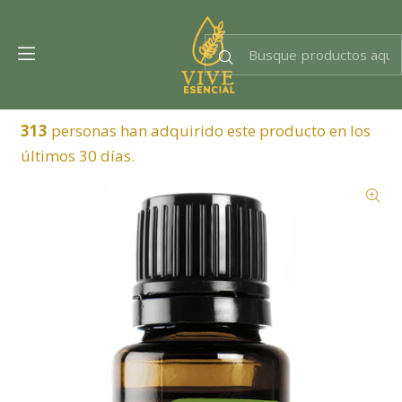
Dra. EsencIAl
Experta en bienestar
313
personas han adquirido este producto en los
últimos 30 días.