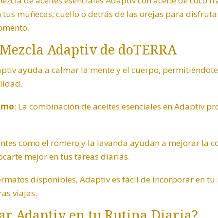
zcla de aceites esenciales Adaptiv con aceite de coco fra
 tus muñecas, cuello o detrás de las orejas para disfruta
omento.
a Mezcla Adaptiv de doTERRA
aptiv ayuda a calmar la mente y el cuerpo, permitiéndot
lidad.
nimo
: La combinación de aceites esenciales en Adaptiv 
entes como el romero y la lavanda ayudan a mejorar la co
carte mejor en tus tareas diarias.
ormatos disponibles, Adaptiv es fácil de incorporar en tu 
ras viajas.
r Adaptiv en tu Rutina Diaria?