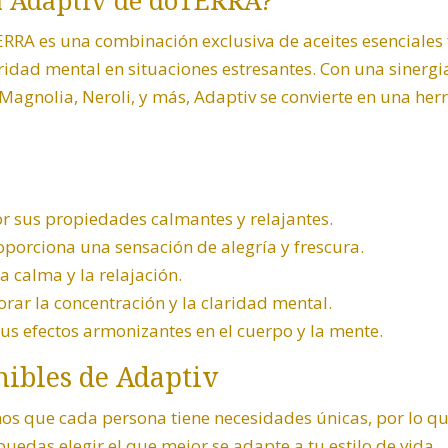
a Adaptiv de doTERRA
?
ERRA
es una combinación exclusiva de aceites esenciale
ridad mental en situaciones estresantes. Con una sinergia
 Magnolia, Neroli, y más, Adaptiv se convierte en una he
or sus propiedades calmantes y relajantes.
roporciona una sensación de alegría y frescura.
a calma y la relajación.
rar la concentración y la claridad mental.
sus efectos armonizantes en el cuerpo y la mente.
nibles de
Adaptiv
mos que cada persona tiene necesidades únicas, por lo q
uedas elegir el que mejor se adapte a tu estilo de vida.