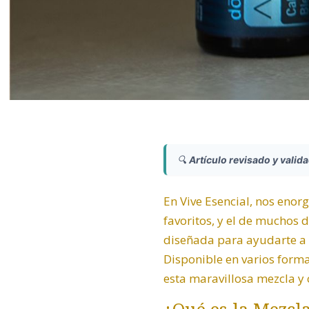
🔍
Artículo revisado y valid
En Vive Esencial, nos enor
favoritos, y el de muchos d
diseñada para ayudarte a 
Disponible en varios form
esta maravillosa mezcla y