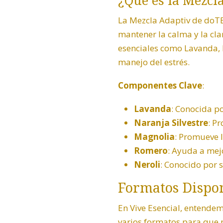
¿Qué es la
Mezcl
La
Mezcla Adaptiv de doT
mantener la calma y la cla
esenciales como
Lavanda
,
manejo del estrés.
Componentes Clave
:
Lavanda
: Conocida p
Naranja Silvestre
: P
Magnolia
: Promueve l
Romero
: Ayuda a mejo
Neroli
: Conocido por 
Formatos Dispo
En Vive Esencial, entende
varios formatos para que p