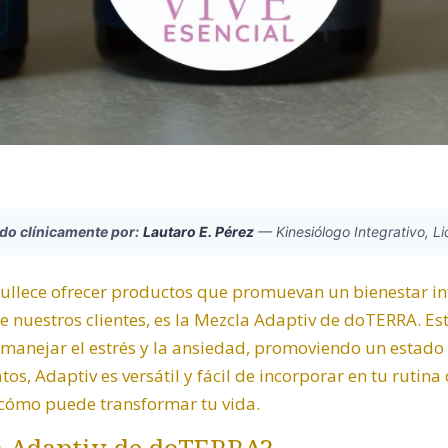
ado clínicamente por:
Lautaro E. Pérez
—
Kinesiólogo Integrativo, L
gullece ofrecer productos que promuevan un bienestar in
e nuestros clientes, es la
Mezcla Adaptiv de doTERRA
. E
manejar el estrés y la ansiedad, promoviendo un estado 
atos,
Adaptiv
es versátil y fácil de incorporar en tu rutin
 cómo puede transformar tu vida.