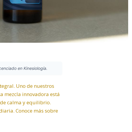
icenciado en Kinesiología.
tegral. Uno de nuestros
sta mezcla innovadora está
de calma y equilibrio.
a diaria. Conoce más sobre