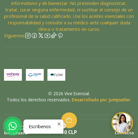
informativos y de bienestar. No pretenden diagnosticar,
tratar, curar ninguna enfermedad, ni sustituir el consejo de un
profesional de la salud calificado. Use los aceites esenciales con
responsabilidad y consulte a su médico ante cualquier duda
clínica o tratamiento en curso.
Síguenos
2026 Vive Esencial.
Todos los derechos reservados.
Desarrollado por Jumpseller
.
0
Escríbenos
VOLVER ARRIBA
$0 CLP
Inicio
Buscar
Contacto