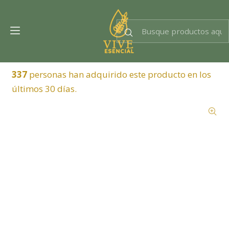
Dra. EsencIAl
Experta en bienestar
337
personas han adquirido este producto en los
últimos 30 días.