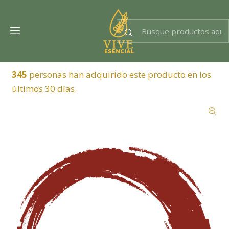
Dra. EsencIAl
Experta en bienestar
345
personas han adquirido este producto en los
últimos 30 días.