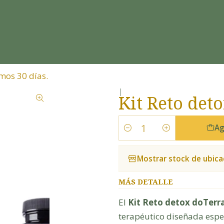
mos 30 días.
|
Kit Reto det
Ag
Cantidad
Mostrar stock de ubica
MÁS DETALLE
El
Kit Reto detox doTerra
terapéutico diseñada espec