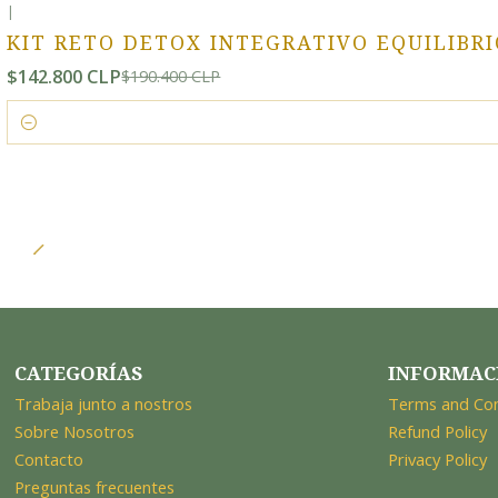
|
-25% OFF
KIT RETO DETOX INTEGRATIVO EQUILIBRI
$142.800 CLP
$190.400 CLP
Cantidad
CATEGORÍAS
INFORMAC
Trabaja junto a nostros
Terms and Con
Sobre Nosotros
Refund Policy
Contacto
Privacy Policy
Preguntas frecuentes