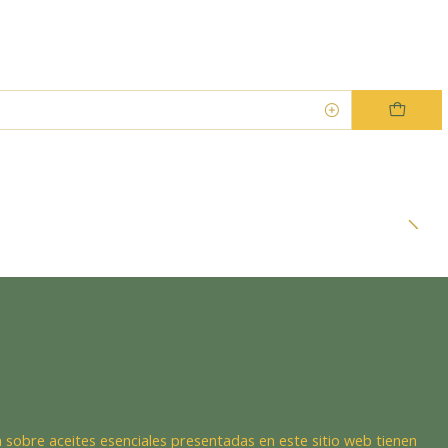
Dra. EsencIAl
Experta en bienestar
 sobre aceites esenciales presentadas en este sitio web tienen