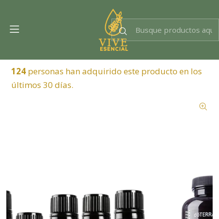
Dra. EsencIAl
Experta en bienestar
124
personas han adquirido este producto en los
últimos 30 días.