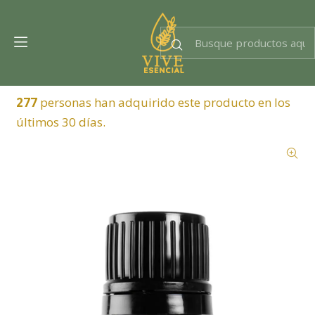
Dra. EsencIAl
Experta en bienestar
277
personas han adquirido este producto en los
últimos 30 días.