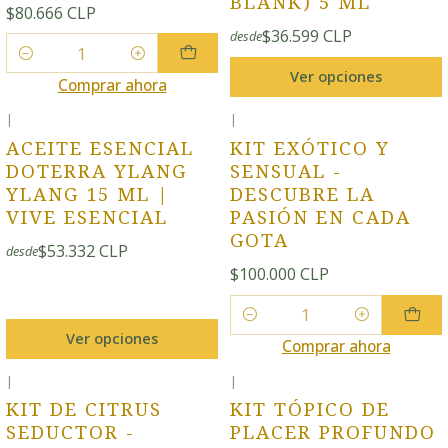
BLANK) 5 ML
$80.666 CLP
$36.599 CLP
desde
Cantidad
Ver opciones
Comprar ahora
|
|
ACEITE ESENCIAL
KIT EXÓTICO Y
DOTERRA YLANG
SENSUAL -
YLANG 15 ML |
DESCUBRE LA
VIVE ESENCIAL
PASIÓN EN CADA
GOTA
$53.332 CLP
desde
$100.000 CLP
Cantidad
Ver opciones
Comprar ahora
|
|
KIT DE CITRUS
KIT TÓPICO DE
SEDUCTOR -
PLACER PROFUNDO