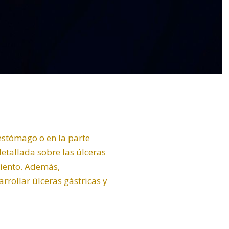
 estómago o en la parte
detallada sobre las úlceras
miento. Además,
rollar úlceras gástricas y