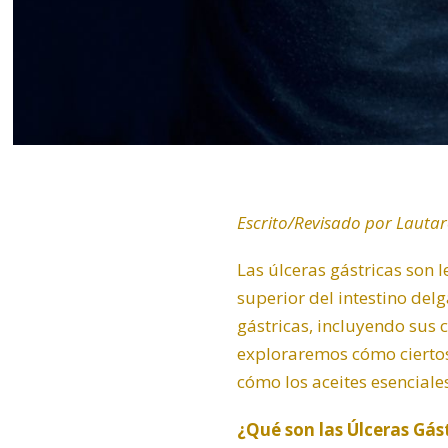
Escrito/Revisado por Lautar
Las úlceras gástricas son 
superior del intestino del
gástricas, incluyendo sus 
exploraremos cómo ciertos
cómo los aceites esencial
¿Qué son las Úlceras Gás