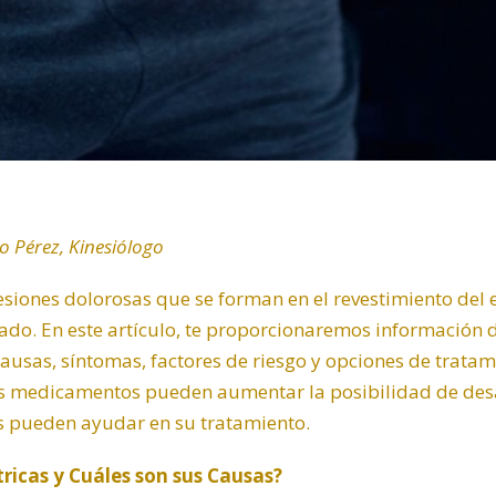
o Pérez, Kinesiólogo
lesiones dolorosas que se forman en el revestimiento del
gado. En este artículo, te proporcionaremos información 
causas, síntomas, factores de riesgo y opciones de trata
 medicamentos pueden aumentar la posibilidad de desar
es pueden ayudar en su tratamiento.
tricas y Cuáles son sus Causas?