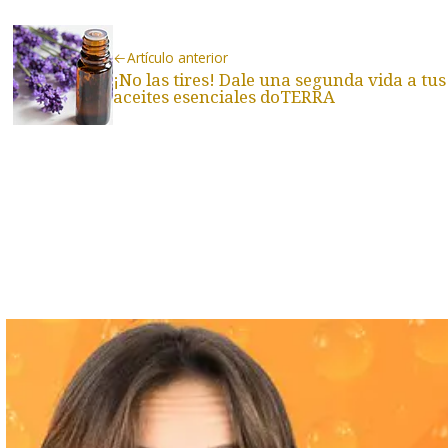
Artículo anterior
¡No las tires! Dale una segunda vida a tus
aceites esenciales doTERRA