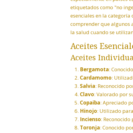
etiquetados como "no inger
esenciales en la categorí
comprender que algunos ace
la salud cuando se utiliza
Aceites Esencia
Aceites Individua
Bergamota
:
Conocido 
Cardamomo
: Utiliza
Salvia
: Reconocido por
Clavo
: Valorado por s
Copaiba
: Apreciado p
Hinojo
: Utilizado pa
Incienso
: Reconocido 
Toronja
: Conocido po