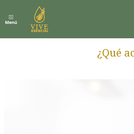
Menú
¿Qué ac